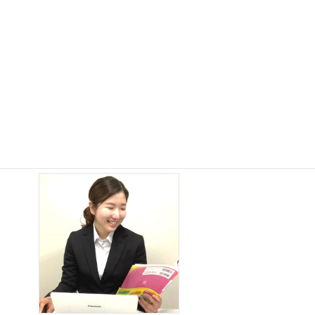
山脇学園中学の帰国Ｗｅｂ入試に
合格実績のある、瀬尾先生