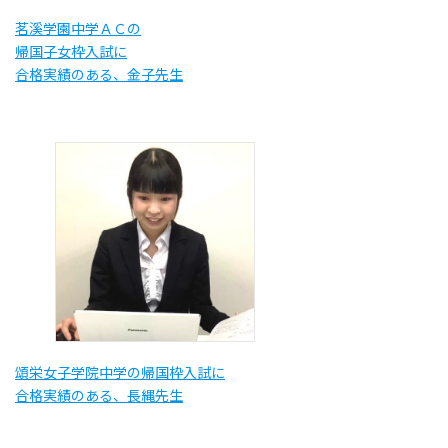
茗溪学園中学ＡＣの
帰国子女枠入試に
合格実績のある、金子先生
頌栄女子学院中学の帰国枠入試に
合格実績のある、長縄先生